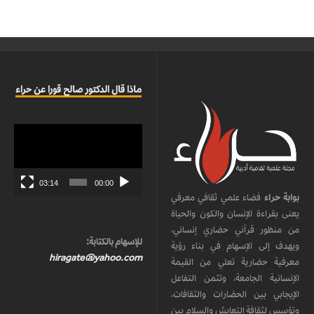
ماذا قال الدكتور صالح قورا عن حراء
مشغل
الفيديو
03:14
00:00
بوابة حراء
فضاء علمي ثقافي معرفي
يعنى بقراءة الإنسان والكون والحياة
من منظور قرآني حضاري إنساني،
للإسهام بالكتابة:
ويهدف إلى الإسهام في بناء رؤية
hiragate@yahoo.com
معرفية حضارية تعلي من القيمة
الإنسانية الجامعة، وتثمن التفاعل
الإيجابي بين الحضارات والثقافات،
وتؤسس لثقافة التعايش والسلام بين