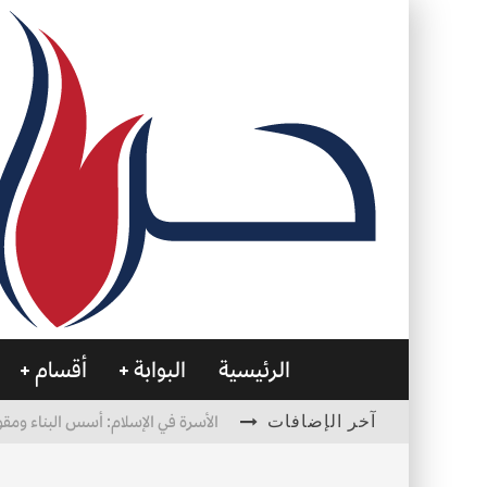
الرئيسية
البوابة
أقسام
آخر الإضافات
الأسرة في الإسلام: أسس البناء ومقو
العظام… صمتٌ يحمل الحياة