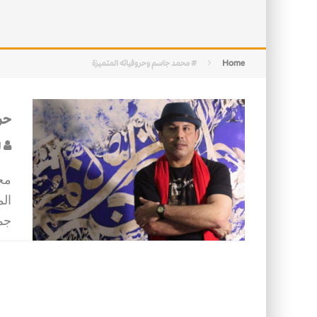
التصميم بين الهندسة والكون
الأمن في ضوء الوحي
Home
# محمد جاسم وحروفياته المتميزة
حر
ل
مح
ال
جم