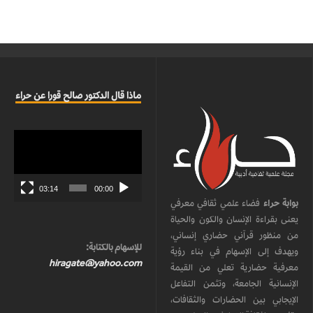
ماذا قال الدكتور صالح قورا عن حراء
مشغل
الفيديو
03:14
00:00
بوابة حراء
فضاء علمي ثقافي معرفي
يعنى بقراءة الإنسان والكون والحياة
من منظور قرآني حضاري إنساني،
للإسهام بالكتابة:
ويهدف إلى الإسهام في بناء رؤية
hiragate@yahoo.com
معرفية حضارية تعلي من القيمة
الإنسانية الجامعة، وتثمن التفاعل
الإيجابي بين الحضارات والثقافات،