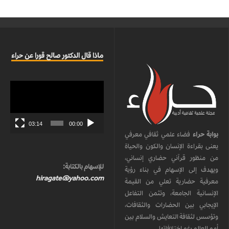
ماذا قال الدكتور صالح قورا عن حراء
مشغل
الفيديو
03:14
00:00
بوابة حراء
فضاء علمي ثقافي معرفي
يعنى بقراءة الإنسان والكون والحياة
من منظور قرآني حضاري إنساني،
للإسهام بالكتابة:
ويهدف إلى الإسهام في بناء رؤية
hiragate@yahoo.com
معرفية حضارية تعلي من القيمة
الإنسانية الجامعة، وتثمن التفاعل
الإيجابي بين الحضارات والثقافات،
وتؤسس لثقافة التعايش والسلام بين
أمم العالم رغم اختلافاتها.