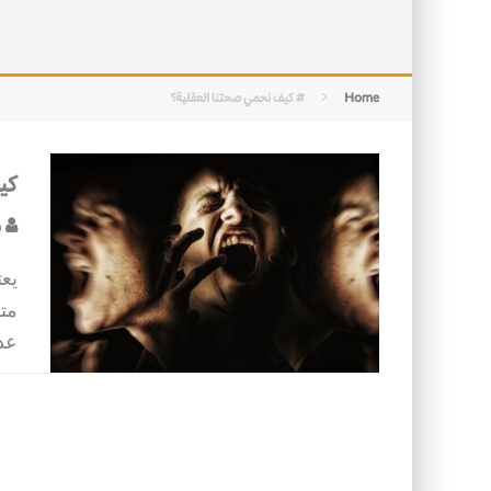
التصميم بين الهندسة والكون
الأمن في ضوء الوحي
Home
# كيف نحمي صحتنا العقلية؟
كي
ب
يع
متر
عد