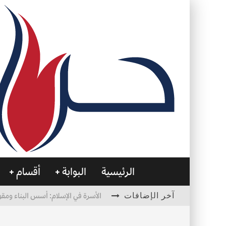
الرئيسية
البوابة
أقسام
آخر الإضافات
الأسرة في الإسلام: أسس البناء ومقو
العظام… صمتٌ يحمل الحياة