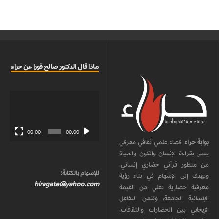
ماذا قال الدكتور صالح قورا عن حراء
مشغل
الفيديو
00:00
00:00
بوابة حراء
فضاء علمي ثقافي معرفي
يعنى بقراءة الإنسان والكون والحياة
من منظور قرآني حضاري إنساني،
للإسهام بالكتابة:
ويهدف إلى الإسهام في بناء رؤية
hiragate@yahoo.com
معرفية حضارية تعلي من القيمة
الإنسانية الجامعة، وتثمن التفاعل
الإيجابي بين الحضارات والثقافات،