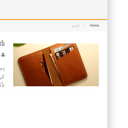
الأسرة في الإسلام: أسس البناء ومقو
كيف ستكون مدن المستقبل؟
Home
كرسي
تأ
ص
(ح
كرس
تأك