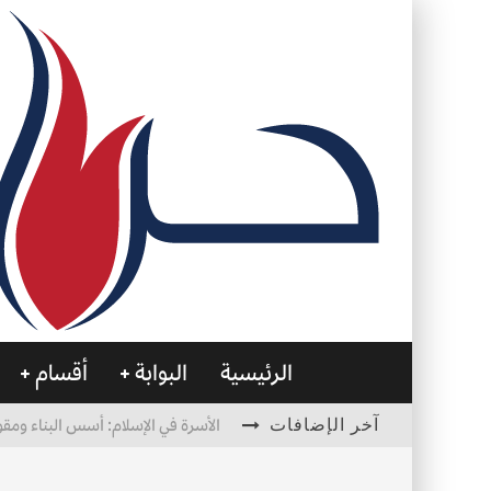
الرئيسية
البوابة
أقسام
آخر الإضافات
الأسرة في الإسلام: أسس البناء ومقو
العظام… صمتٌ يحمل الحياة