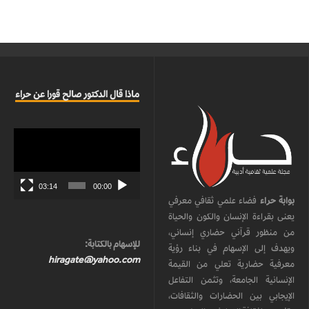
ماذا قال الدكتور صالح قورا عن حراء
مشغل
الفيديو
03:14
00:00
بوابة حراء
فضاء علمي ثقافي معرفي
يعنى بقراءة الإنسان والكون والحياة
من منظور قرآني حضاري إنساني،
للإسهام بالكتابة:
ويهدف إلى الإسهام في بناء رؤية
hiragate@yahoo.com
معرفية حضارية تعلي من القيمة
الإنسانية الجامعة، وتثمن التفاعل
الإيجابي بين الحضارات والثقافات،