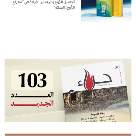
تحصيل الرَّوْح والريحان.. قراءة في “معراج
الرُّوح: الصلاة”