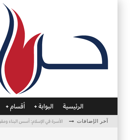
الرئيسية
البوابة
أقسام
آخر الإضافات
الأسرة في الإسلام: أسس البناء ومقو
العظام… صمتٌ يحمل الحياة