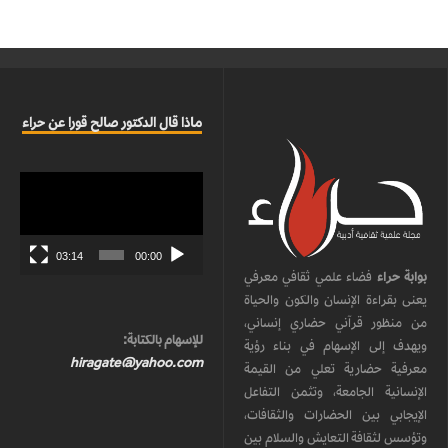
ماذا قال الدكتور صالح قورا عن حراء
مشغل
الفيديو
03:14
00:00
بوابة حراء
فضاء علمي ثقافي معرفي
يعنى بقراءة الإنسان والكون والحياة
من منظور قرآني حضاري إنساني،
للإسهام بالكتابة:
ويهدف إلى الإسهام في بناء رؤية
hiragate@yahoo.com
معرفية حضارية تعلي من القيمة
الإنسانية الجامعة، وتثمن التفاعل
الإيجابي بين الحضارات والثقافات،
وتؤسس لثقافة التعايش والسلام بين