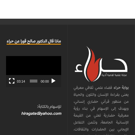
ماذا قال الدكتور صالح قورا عن حراء
مشغل
الفيديو
03:14
00:00
بوابة حراء
فضاء علمي ثقافي معرفي
يعنى بقراءة الإنسان والكون والحياة
من منظور قرآني حضاري إنساني،
للإسهام بالكتابة:
ويهدف إلى الإسهام في بناء رؤية
hiragate@yahoo.com
معرفية حضارية تعلي من القيمة
الإنسانية الجامعة، وتثمن التفاعل
الإيجابي بين الحضارات والثقافات،