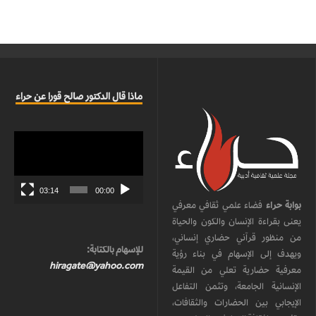
ماذا قال الدكتور صالح قورا عن حراء
مشغل
الفيديو
03:14
00:00
بوابة حراء
فضاء علمي ثقافي معرفي
يعنى بقراءة الإنسان والكون والحياة
من منظور قرآني حضاري إنساني،
للإسهام بالكتابة:
ويهدف إلى الإسهام في بناء رؤية
hiragate@yahoo.com
معرفية حضارية تعلي من القيمة
الإنسانية الجامعة، وتثمن التفاعل
الإيجابي بين الحضارات والثقافات،