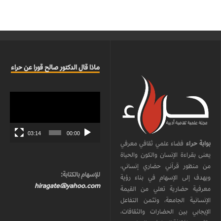
ماذا قال الدكتور صالح قورا عن حراء
مشغل
الفيديو
03:14
00:00
بوابة حراء
فضاء علمي ثقافي معرفي
يعنى بقراءة الإنسان والكون والحياة
من منظور قرآني حضاري إنساني،
للإسهام بالكتابة:
ويهدف إلى الإسهام في بناء رؤية
hiragate@yahoo.com
معرفية حضارية تعلي من القيمة
الإنسانية الجامعة، وتثمن التفاعل
الإيجابي بين الحضارات والثقافات،