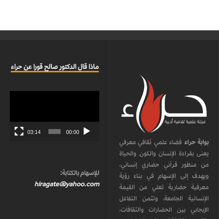
ماذا قال الدكتور صالح قورا عن حراء
مشغل
الفيديو
03:14
00:00
بوابة حراء
فضاء علمي ثقافي معرفي
يعنى بقراءة الإنسان والكون والحياة
من منظور قرآني حضاري إنساني،
للإسهام بالكتابة:
ويهدف إلى الإسهام في بناء رؤية
hiragate@yahoo.com
معرفية حضارية تعلي من القيمة
الإنسانية الجامعة، وتثمن التفاعل
الإيجابي بين الحضارات والثقافات،