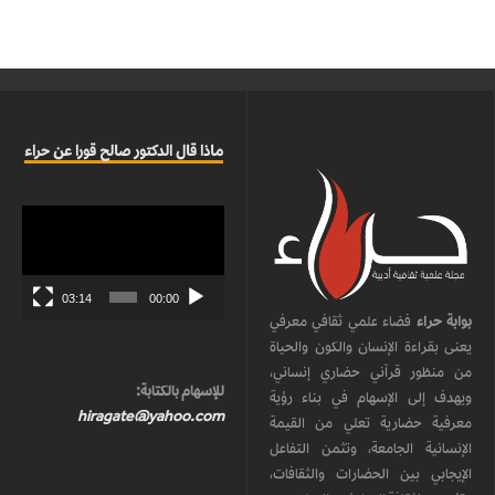
ماذا قال الدكتور صالح قورا عن حراء
مشغل
الفيديو
03:14
00:00
بوابة حراء
فضاء علمي ثقافي معرفي
يعنى بقراءة الإنسان والكون والحياة
من منظور قرآني حضاري إنساني،
للإسهام بالكتابة:
ويهدف إلى الإسهام في بناء رؤية
hiragate@yahoo.com
معرفية حضارية تعلي من القيمة
الإنسانية الجامعة، وتثمن التفاعل
الإيجابي بين الحضارات والثقافات،