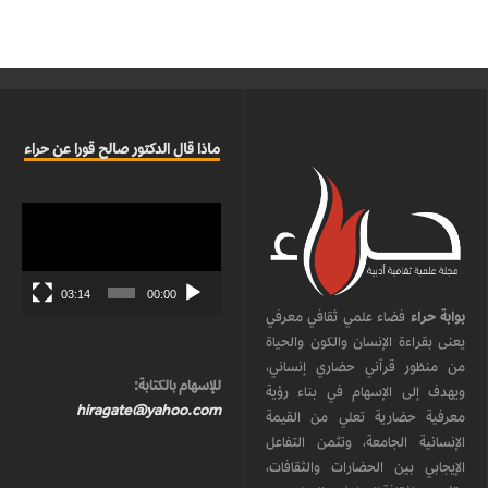
ماذا قال الدكتور صالح قورا عن حراء
مشغل
الفيديو
03:14
00:00
بوابة حراء
فضاء علمي ثقافي معرفي
يعنى بقراءة الإنسان والكون والحياة
من منظور قرآني حضاري إنساني،
للإسهام بالكتابة:
ويهدف إلى الإسهام في بناء رؤية
hiragate@yahoo.com
معرفية حضارية تعلي من القيمة
الإنسانية الجامعة، وتثمن التفاعل
الإيجابي بين الحضارات والثقافات،