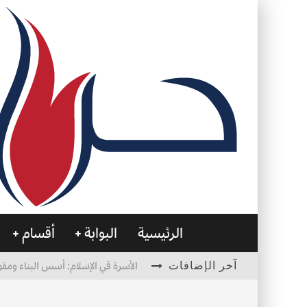
الرئيسية
البوابة
أقسام
آخر الإضافات
الأسرة في الإسلام: أسس البناء ومقو
العظام… صمتٌ يحمل الحياة