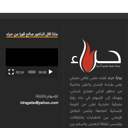
ماذا قال الدكتور صالح قورا عن حراء
مشغل
الفيديو
03:14
00:00
بوابة حراء
فضاء علمي ثقافي معرفي
يعنى بقراءة الإنسان والكون والحياة
من منظور قرآني حضاري إنساني،
للإسهام بالكتابة:
ويهدف إلى الإسهام في بناء رؤية
hiragate@yahoo.com
معرفية حضارية تعلي من القيمة
الإنسانية الجامعة، وتثمن التفاعل
الإيجابي بين الحضارات والثقافات،
وتؤسس لثقافة التعايش والسلام بين