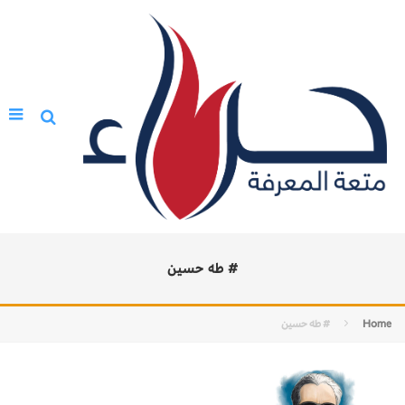
# طه حسين
Home
# طه حسين