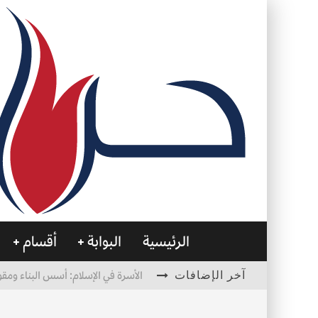
الرئيسية
البوابة
أقسام
آخر الإضافات
الأسرة في الإسلام: أسس البناء ومقو
العظام… صمتٌ يحمل الحياة