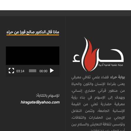
ماذا قال الدكتور صالح قورا عن حراء
مشغل
الفيديو
03:14
00:00
بوابة حراء
فضاء علمي ثقافي معرفي
يعنى بقراءة الإنسان والكون والحياة
من منظور قرآني حضاري إنساني،
للإسهام بالكتابة:
ويهدف إلى الإسهام في بناء رؤية
hiragate@yahoo.com
معرفية حضارية تعلي من القيمة
الإنسانية الجامعة، وتثمن التفاعل
الإيجابي بين الحضارات والثقافات،
وتؤسس لثقافة التعايش والسلام بين
أمم العالم رغم اختلافاتها.