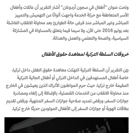
وتحت عنوان “أطفال في سجون أردوغان” أشار التقرير أن عائلات وأطفال
الأسر المتعاطفة مع حركة الخدمة واجهت ألوانًا من التهميش والتمييز
المباشر وغير المباشر منذ فرض حالة الطوارئ بعد محاولة الانقلاب الفاشلة
بعد يوليو 2016 حتى الآن، ولا سيما فيما يتعلق بالمساواة في المشاركة
السياسية، والصحة والتعلمي والعمل والعدالة.
خروقات السلطة التركية لمعاهدة حقوق الأطفال
بيّن التقرير أن السلطة التركية انتهكت معاهدة حقوق الطفل داخل تركيا،
خاصة أطفال المستهدفين في الداخل التركي أو أطفال الجالية التركية
المقيمة خارج تركيا، حيث حرم المواطنون الأتراك الذين يعيشون في الخارج
منذ محاولة الانقلاب من الخدمات القنصلية، بالإضافة إلى إلغاء ومصادرة
جوازات السفر، ورفض تمديد صلاحية جوازات السفر المنتهية، ورفض تقديم
بطاقات الهوية أو جوازات السفر إلى الأطفال المولودين حديثًا خارج تركيا.