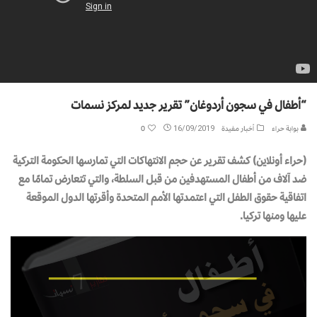
“أطفال في سجون أردوغان” تقرير جديد لمركز نسمات
بوابة حراء
أخبار مفيدة
16/09/2019
0
(حراء أونلاين) كشف تقرير عن حجم الانتهاكات التي تمارسها الحكومة التركية
ضد آلاف من أطفال المستهدفين من قبل السلطة، والتي تتعارض تمامًا مع
اتفاقية حقوق الطفل التي اعتمدتها الأمم المتحدة وأقرتها الدول الموقعة
عليها ومنها تركيا.