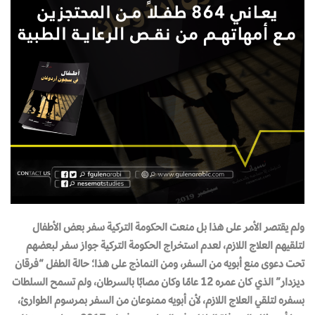
ولم يقتصر الأمر على هذا بل منعت الحكومة التركية سفر بعض الأطفال
لتلقيهم العلاج اللازم، لعدم استخراج الحكومة التركية جواز سفر لبعضهم
تحت دعوى منع أبويه من السفر، ومن النماذج على هذا؛ حالة الطفل “فرقان
ديزدار” الذي كان عمره 12 عامًا وكان مصابًا بالسرطان، ولم تسمح السلطات
بسفره لتلقي العلاج اللازم، لأن أبويه ممنوعان من السفر بمرسوم الطوارئ،