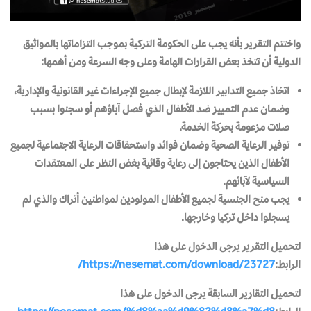
واختتم التقرير بأنه يجب على الحكومة التركية بموجب التزاماتها بالمواثيق
الدولية أن تتخذ بعض القرارات الهامة وعلى وجه السرعة ومن أهمها:
اتخاذ جميع التدابير اللازمة لإبطال جميع الإجراءات غير القانونية والإدارية،
وضمان عدم التمييز ضد الأطفال الذي فصل آباؤهم أو سجنوا بسبب
صلات مزعومة بحركة الخدمة.
توفير الرعاية الصحية وضمان فوائد واستحقاقات الرعاية الاجتماعية لجميع
الأطفال الذين يحتاجون إلى رعاية وقائية بغض النظر على المعتقدات
السياسية لآبائهم.
يجب منح الجنسية لجميع الأطفال المولودين لمواطنين أتراك والذي لم
يسجلوا داخل تركيا وخارجها.
لتحميل التقرير يرجى
الدخول على هذا
الرابط:
https://nesemat.com/download/23727/
لتحميل التقارير السابقة يرجى الدخول على هذا