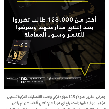
وعرض التقرير جدولاً بـ 113 مولود تركي رفضت القنصليات التركية تسجيل
هؤلاء المواليد فيها واستخراج أي هوية لهم: “ففي أفغانستان تم رفض