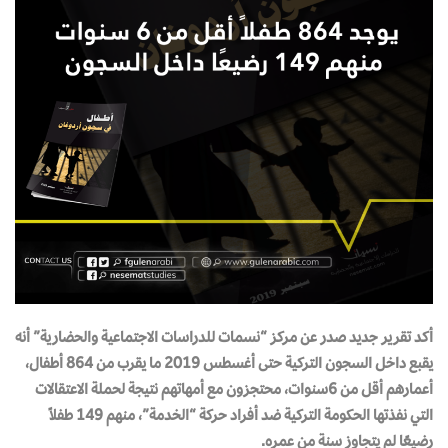
أكد تقرير جديد صدر عن مركز “نسمات للدراسات الاجتماعية والحضارية” أنه
يقبع داخل السجون التركية حتى أغسطس 2019 ما يقرب من 864 أطفال،
أعمارهم أقل من 6سنوات، محتجزون مع أمهاتهم نتيجة لحملة الاعتقالات
التي نفذتها الحكومة التركية ضد أفراد حركة “الخدمة”، منهم 149 طفلاً
رضيعًا لم يتجاوز سنة من عمره.