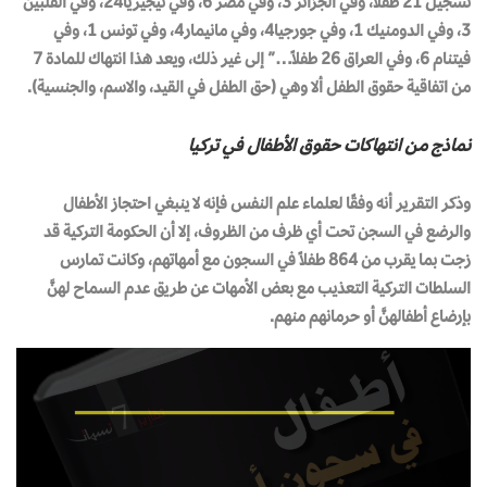
تسجيل 21 طفلا، وفي الجزائر 3، وفي مصر 6، وفي نيجيريا24، وفي الفلبين
3، وفي الدومنيك 1، وفي جورجيا4، وفي مانيمار4، وفي تونس 1، وفي
فيتنام 6، وفي العراق 26 طفلاً…” إلى غير ذلك، ويعد هذا انتهاك للمادة 7
من اتفاقية حقوق الطفل ألا وهي (حق الطفل في القيد، والاسم، والجنسية).
نماذج من انتهاكات حقوق الأطفال في تركيا
وذكر التقرير أنه وفقًا لعلماء علم النفس فإنه لا ينبغي احتجاز الأطفال
والرضع في السجن تحت أي ظرف من الظروف، إلا أن الحكومة التركية قد
زجت بما يقرب من 864 طفلاً في السجون مع أمهاتهم، وكانت تمارس
السلطات التركية التعذيب مع بعض الأمهات عن طريق عدم السماح لهنَّ
بإرضاع أطفالهنَّ أو حرمانهم منهم.