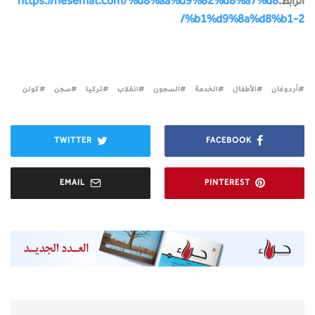
الرابط:
https://nesemat.com/%d8%aa%d9%82%d8%a7%d8
%b1%d9%8a%d8%b1-2/
أردوغان
الأطفال
الخدمة
السجون
انقلاب
تركيا
سجن
كولن
TWITTER
FACEBOOK
EMAIL
PINTEREST