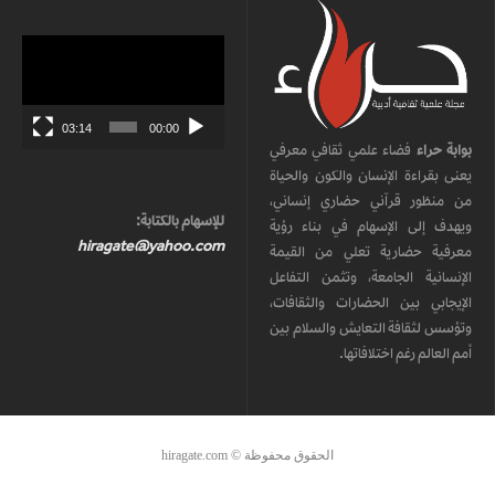
مشغل
الفيديو
03:14
00:00
بوابة حراء
فضاء علمي ثقافي معرفي
يعنى بقراءة الإنسان والكون والحياة
من منظور قرآني حضاري إنساني،
للإسهام بالكتابة:
ويهدف إلى الإسهام في بناء رؤية
hiragate@yahoo.com
معرفية حضارية تعلي من القيمة
الإنسانية الجامعة، وتثمن التفاعل
الإيجابي بين الحضارات والثقافات،
وتؤسس لثقافة التعايش والسلام بين
أمم العالم رغم اختلافاتها.
الحقوق محفوظة © hiragate.com