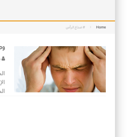
التصميم بين الهندسة والكون
الأمن في ضوء الوحي
Home
# صداع الرأس
وص
ب
الص
ال
ال