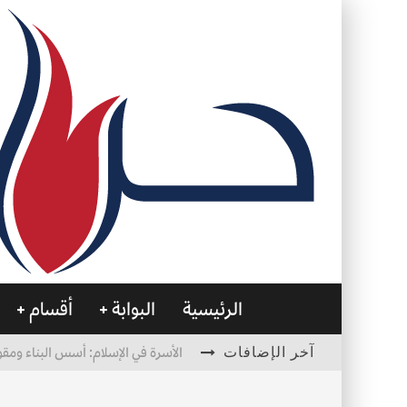
الرئيسية
البوابة
أقسام
آخر الإضافات
الأسرة في الإسلام: أسس البناء ومقو
العظام… صمتٌ يحمل الحياة