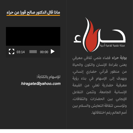
ماذا قال الدكتور صالح قورا عن حراء
مشغل
الفيديو
03:14
00:00
بوابة حراء
فضاء علمي ثقافي معرفي
يعنى بقراءة الإنسان والكون والحياة
من منظور قرآني حضاري إنساني،
للإسهام بالكتابة:
ويهدف إلى الإسهام في بناء رؤية
hiragate@yahoo.com
معرفية حضارية تعلي من القيمة
الإنسانية الجامعة، وتثمن التفاعل
الإيجابي بين الحضارات والثقافات،
وتؤسس لثقافة التعايش والسلام بين
أمم العالم رغم اختلافاتها.