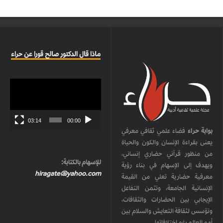
ماذا قال الدكتور صالح قورا عن حراء
مشغل
الفيديو
03:14
00:00
بوابة حراء
فضاء علمي ثقافي معرفي
يعنى بقراءة الإنسان والكون والحياة
من منظور قرآني حضاري إنساني،
للإسهام بالكتابة:
ويهدف إلى الإسهام في بناء رؤية
hiragate@yahoo.com
معرفية حضارية تعلي من القيمة
الإنسانية الجامعة، وتثمن التفاعل
الإيجابي بين الحضارات والثقافات،
وتؤسس لثقافة التعايش والسلام بين
أمم العالم رغم اختلافاتها.