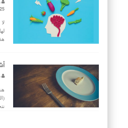
ر
25
لا 
لها
هذا
أش
م
هنا
نتخ