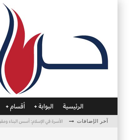
الرئيسية
البوابة
أقسام
آخر الإضافات
الأسرة في الإسلام: أسس البناء ومقو
العظام… صمتٌ يحمل الحياة