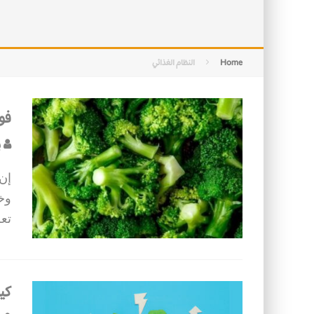
التصميم بين الهندسة والكون
الأمن في ضوء الوحي
Home
النظام الغذائي
فو
ب
إن
وخا
تعط
كيف