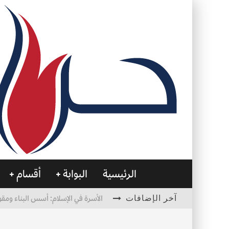
الرئيسية
البوابة
أقسام
آخر الإضافات
الأسرة في الإسلام: أسس البناء ومقو
العظام… صمتٌ يحمل الحياة