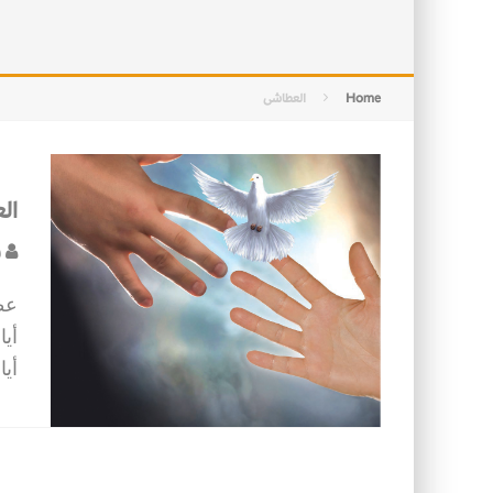
التصميم بين الهندسة والكون
الأمن في ضوء الوحي
Home
العطاشى
ال
ف
عط
أي
أي