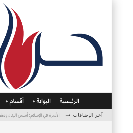
الرئيسية
البوابة
أقسام
آخر الإضافات
الأسرة في الإسلام: أسس البناء ومقو
العظام… صمتٌ يحمل الحياة