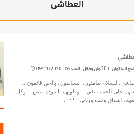
العطاشى
عطاشى
تح الله كولن
ألوان وظلال
العدد 26
09/11/2020
اشى، للسلام ظامئون.. مسالمون، بالحق قائمون…
اديهم على الحب تلتقي… وقلوبهم بالمودة تنبض… وكل
امهم، أشواق وحب ووئام… ***
...