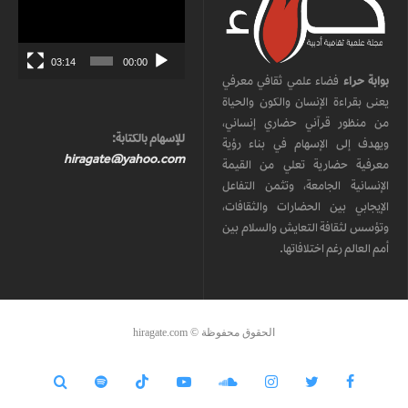
الفيديو
03:14
00:00
بوابة حراء
فضاء علمي ثقافي معرفي
يعنى بقراءة الإنسان والكون والحياة
من منظور قرآني حضاري إنساني،
للإسهام بالكتابة:
ويهدف إلى الإسهام في بناء رؤية
hiragate@yahoo.com
معرفية حضارية تعلي من القيمة
الإنسانية الجامعة، وتثمن التفاعل
الإيجابي بين الحضارات والثقافات،
وتؤسس لثقافة التعايش والسلام بين
أمم العالم رغم اختلافاتها.
الحقوق محفوظة © hiragate.com