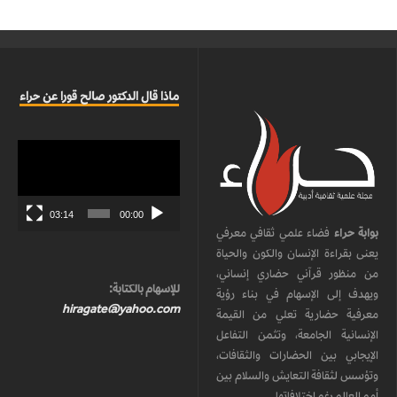
ماذا قال الدكتور صالح قورا عن حراء
مشغل
الفيديو
03:14
00:00
بوابة حراء
فضاء علمي ثقافي معرفي
يعنى بقراءة الإنسان والكون والحياة
من منظور قرآني حضاري إنساني،
للإسهام بالكتابة:
ويهدف إلى الإسهام في بناء رؤية
hiragate@yahoo.com
معرفية حضارية تعلي من القيمة
الإنسانية الجامعة، وتثمن التفاعل
الإيجابي بين الحضارات والثقافات،
وتؤسس لثقافة التعايش والسلام بين
أمم العالم رغم اختلافاتها.