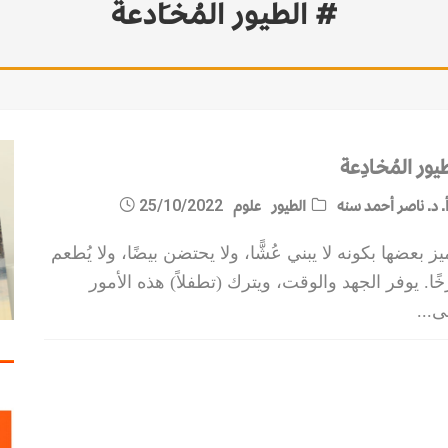
# الطيور المُخـَادعة
مات الاستقرار
يور المُخـادِعة
. د. ناصر أحمد سنه
الطيور
علوم
25/10/2022
يز بعضها بكونه لا يبني عُشًّا، ولا يحتضن بيضًا، ولا يُطعم
ًا. يوفر الجهد والوقت، ويترك (تطفلاً) هذه الأمور
ى
...