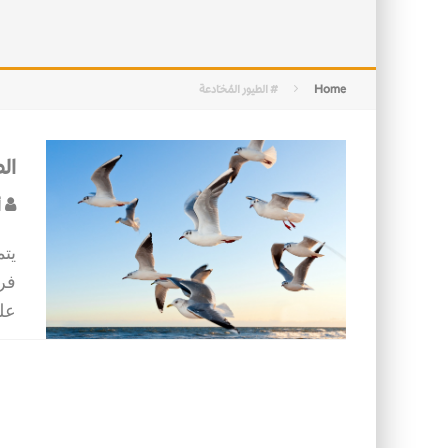
الأسرة في الإسلام: أسس البناء ومقو
كيف ستكون مدن المستقبل؟
Home
# الطيور المُخـَادعة
الط
أ
يتم
فرخ
عل