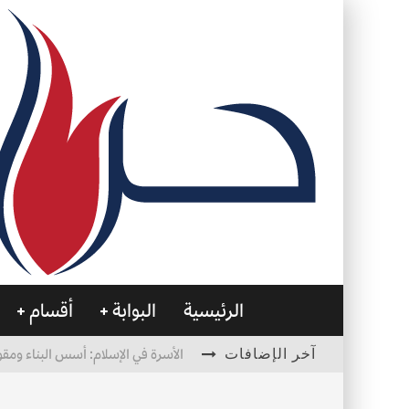
الرئيسية
البوابة
أقسام
آخر الإضافات
الأسرة في الإسلام: أسس البناء ومقو
العظام… صمتٌ يحمل الحياة