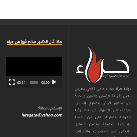
ماذا قال الدكتور صالح قورا عن حراء
مشغل
الفيديو
03:14
00:00
بوابة حراء
فضاء علمي ثقافي معرفي
يعنى بقراءة الإنسان والكون والحياة
من منظور قرآني حضاري إنساني،
للإسهام بالكتابة:
ويهدف إلى الإسهام في بناء رؤية
hiragate@yahoo.com
معرفية حضارية تعلي من القيمة
الإنسانية الجامعة، وتثمن التفاعل
الإيجابي بين الحضارات والثقافات،