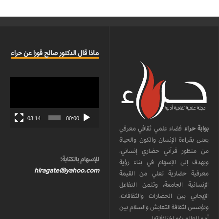
ماذا قال الدكتور صالح قورا عن حراء
مشغل
الفيديو
03:14
00:00
بوابة حراء
فضاء علمي ثقافي معرفي
يعنى بقراءة الإنسان والكون والحياة
من منظور قرآني حضاري إنساني،
للإسهام بالكتابة:
ويهدف إلى الإسهام في بناء رؤية
hiragate@yahoo.com
معرفية حضارية تعلي من القيمة
الإنسانية الجامعة، وتثمن التفاعل
الإيجابي بين الحضارات والثقافات،
وتؤسس لثقافة التعايش والسلام بين
أمم العالم رغم اختلافاتها.