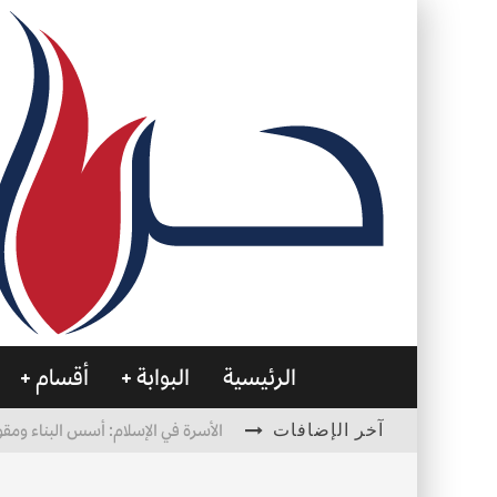
الرئيسية
البوابة
أقسام
آخر الإضافات
الأسرة في الإسلام: أسس البناء ومقو
العظام… صمتٌ يحمل الحياة