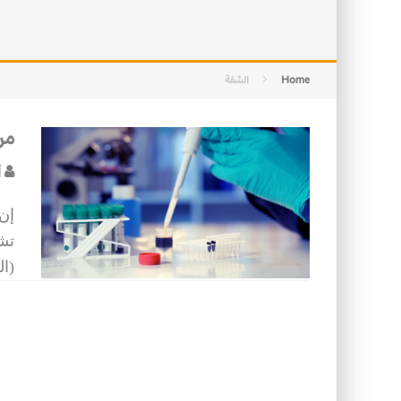
التصميم بين الهندسة والكون
الأمن في ضوء الوحي
Home
الشفة
من 
أ
إن 
تش
(ال