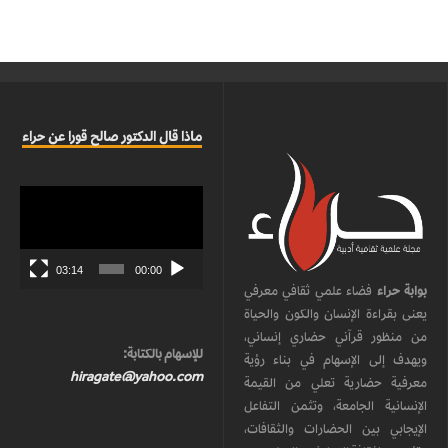
ماذا قال الدكتور صالح قورا عن حراء
مشغل
الفيديو
03:14
00:00
بوابة حراء
فضاء علمي ثقافي معرفي
يعنى بقراءة الإنسان والكون والحياة
من منظور قرآني حضاري إنساني،
للإسهام بالكتابة:
ويهدف إلى الإسهام في بناء رؤية
hiragate@yahoo.com
معرفية حضارية تعلي من القيمة
الإنسانية الجامعة، وتثمن التفاعل
الإيجابي بين الحضارات والثقافات،