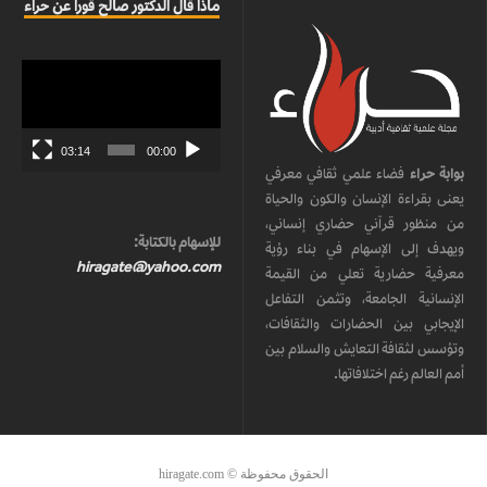
ماذا قال الدكتور صالح قورا عن حراء
مشغل
الفيديو
03:14
00:00
بوابة حراء
فضاء علمي ثقافي معرفي
يعنى بقراءة الإنسان والكون والحياة
من منظور قرآني حضاري إنساني،
للإسهام بالكتابة:
ويهدف إلى الإسهام في بناء رؤية
hiragate@yahoo.com
معرفية حضارية تعلي من القيمة
الإنسانية الجامعة، وتثمن التفاعل
الإيجابي بين الحضارات والثقافات،
وتؤسس لثقافة التعايش والسلام بين
أمم العالم رغم اختلافاتها.
الحقوق محفوظة © hiragate.com