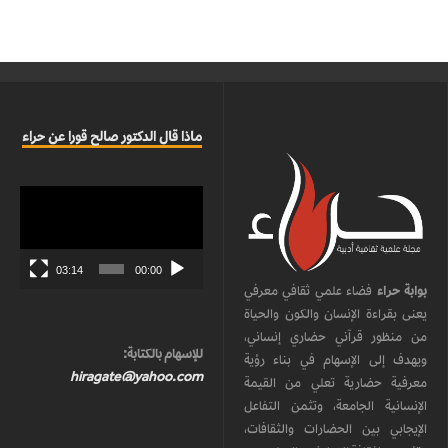
ماذا قال الدكتور صالح قورا عن حراء
مشغل
الفيديو
03:14
00:00
بوابة حراء
فضاء علمي ثقافي معرفي
يعنى بقراءة الإنسان والكون والحياة
من منظور قرآني حضاري إنساني،
للإسهام بالكتابة:
ويهدف إلى الإسهام في بناء رؤية
hiragate@yahoo.com
معرفية حضارية تعلي من القيمة
الإنسانية الجامعة، وتثمن التفاعل
الإيجابي بين الحضارات والثقافات،