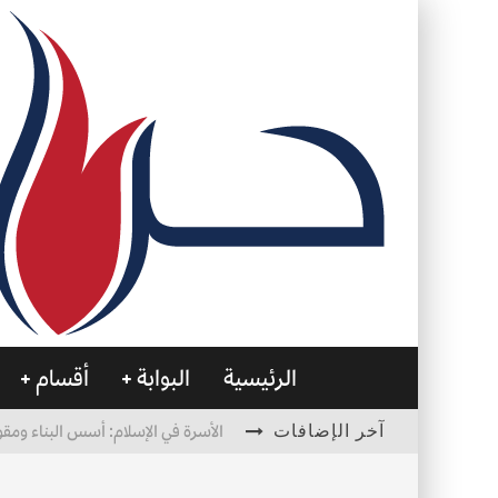
الرئيسية
البوابة
أقسام
آخر الإضافات
الأسرة في الإسلام: أسس البناء ومقو
العظام… صمتٌ يحمل الحياة