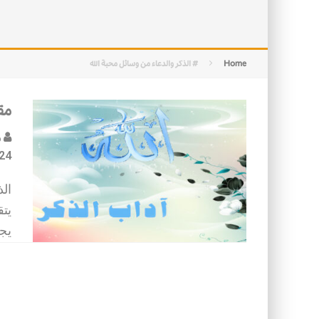
التصميم بين الهندسة والكون
الأمن في ضوء الوحي
Home
# الذكر والدعاء من وسائل محبة الله
مق
م
24
الذ
يتق
يج