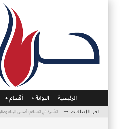
الرئيسية
البوابة
أقسام
آخر الإضافات
الأسرة في الإسلام: أسس البناء ومقو
العظام… صمتٌ يحمل الحياة