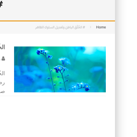
#
التصميم بين الهندسة والكون
الأمن في ضوء الوحي
Home
# الخُلُق الباطن وتعديل السلوك الظاهر
ال
ع
الخ
رض
صل