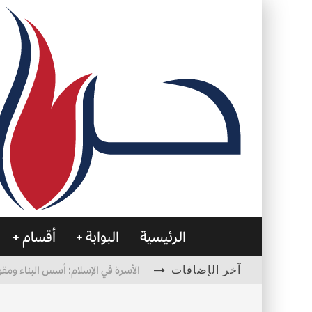
الرئيسية
البوابة
أقسام
آخر الإضافات
الأسرة في الإسلام: أسس البناء ومقو
العظام… صمتٌ يحمل الحياة