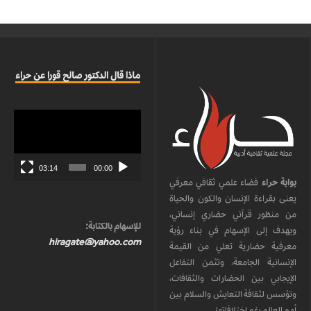
ماذا قال الدكتور صالح قورا عن حراء
مشغل
الفيديو
03:14
00:00
بوابة حراء
فضاء علمي ثقافي معرفي
يعنى بقراءة الإنسان والكون والحياة
من منظور قرآني حضاري إنساني،
للإسهام بالكتابة:
ويهدف إلى الإسهام في بناء رؤية
hiragate@yahoo.com
معرفية حضارية تعلي من القيمة
الإنسانية الجامعة، وتثمن التفاعل
الإيجابي بين الحضارات والثقافات،
وتؤسس لثقافة التعايش والسلام بين
أمم العالم رغم اختلافاتها.