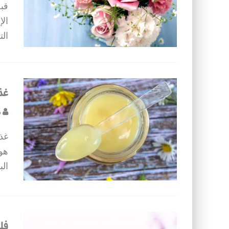
قب
الإ
ال
غذ
ص
غذا
هو 
الب
فل