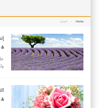
التصميم بين الهندسة والكون
الأمن في ضوء الوحي
Home
الجمال
إنم
ف
على
ولك
الت
ص