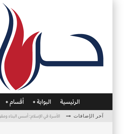
الرئيسية
البوابة
أقسام
آخر الإضافات
الأسرة في الإسلام: أسس البناء ومقو
العظام… صمتٌ يحمل الحياة