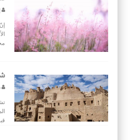
إ
إنّ
الأ
مخت
شال
م
تشت
الم
قبل