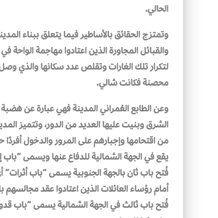
الحالي.
وتمتزج الحقائق بالأساطير فيما يتعلق ببناء المدي
والقبائل المجاورة الذين اعتادوا مهاجمة الواحة في
لتكرار تلك الغارات وتقلص عدد سكانها والذي وصل إل
محصنة فكانت شالي.
وعن الطابع العُمراني المدينة فهي عبارة عن هضبة
الشرق وبنيت عليها العديد من الدور، وتتميز المد
من اقتحامها وإجبارهم على المرور والدخول أفردًا
يقع في الجهة الشمالية للدفاع عنها ويسمى “باب إ
فُتح باب ثان بالجهة الجنوبية يسمى “باب أثرات” أي
أمام رؤساء العائلات الذين اعتادوا عقد مجالسهم 
فُتح باب ثالث في الجهة الشمالية يسمى “باب قدوح