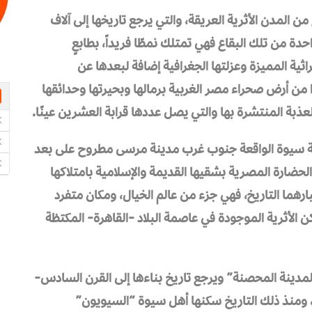
ن المدن الأثرية العريقة، والتي يرجع تاريخها إلى آلاف
ة من تلك البقاع فهي تمتلك نمطًا فريداً، بطابعٍ
اثية المميزة وعزلتها الجغرافية إضافة لبعدها عن
ا من أرض صحراء مصر الغربية برمالها وبحيرتها وحدائقها
عذبة المنتشرة بها والتي يصل عددها قرابة العشرين عينًا.
ة سيوة الواقعة جنوب غرب مدينة مرسى مطروح على بعد
تاج الحضارة المصرية بشقيها القديمة والإسلامية بامتلاكها
ارهما التاريخ، فهي جزء من عالم الخيال، ومكان متفرد
 الأثرية الموجودة في عاصمة البلاد -القاهرة- المكتظة
لمدينة المحصنة” ويرجع تاريخ بناءها إلى القرن السادس-
، ومنذ ذلك التاريخ سكنها أهل سيوة “السيويون”