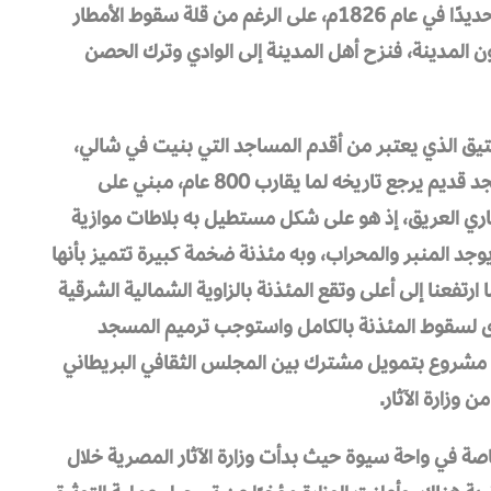
ومُناخية على إثرها هطلت أمطار غزيرة وكان ذلك تحديدًا في عام 1826م، على الرغم من قلة سقوط الأمطار
المدينة، فنزح أهل المدينة إلى الوادي وترك الحصن
تيق الذي يعتبر من أقدم المساجد التي بنيت في شالي،
ويُعرف بمسجد مقبل، أو باسم (تطندى)، وهو مسجد قديم يرجع تاريخه لما يقارب 800 عام، مبني على
اري العريق، إذ هو على شكل مستطيل به بلاطات موازية
 يوجد المنبر والمحراب، وبه مئذنة ضخمة كبيرة تتميز بأنها
تفعنا إلى أعلى وتقع المئذنة بالزاوية الشمالية الشرقية
ى لسقوط المئذنة بالكامل واستوجب ترميم المسجد
ال مشروع بتمويل مشترك بين المجلس الثقافي البريطاني
 وزارة الآثار.
خاصة في واحة سيوة حيث بدأت وزارة الآثار المصرية خلال