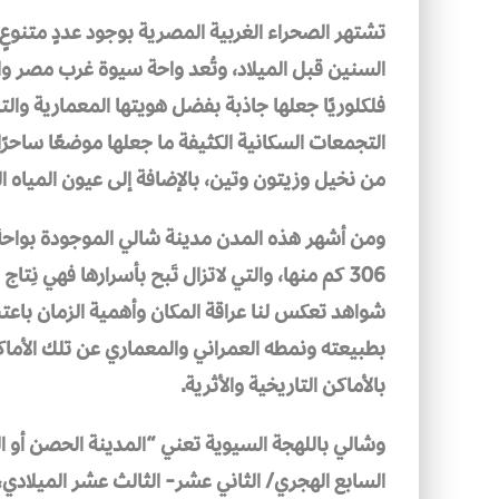
تشتهر الصحراء الغربية المصرية بوجود عددٍ متنوعٍ م
السنين قبل الميلاد، وتُعد واحة سيوة غرب مصر واحد
فلكلوريًا جعلها جاذبة بفضل هويتها المعمارية والتر
التجمعات السكانية الكثيفة ما جعلها موضعًا ساحرً
من نخيل وزيتون وتين، بالإضافة إلى عيون المياه ال
ومن أشهر هذه المدن مدينة شالي الموجودة بواح
306 كم منها، والتي لاتزال تَبح بأسرارها فهي نِ
شواهد تعكس لنا عراقة المكان وأهمية الزمان باعتب
بطبيعته ونمطه العمراني والمعماري عن تلك الأماكن
بالأماكن التاريخية والأثرية.
وشالي باللهجة السيوية تعني “المدينة الحصن أو ا
السابع الهجري/ الثاني عشر- الثالث عشر الميلادي