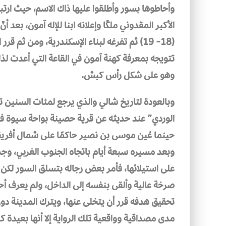
وأحاطوها بسور وأطلقوا عليها ذاك الاسم، حيث ار
الأكبر المقدوني ملكًا وإعلانه ابنا للإله آمون، بعد 
(18- 19) ثم تفرغه لبناء الإسكندرية، ومن ثم
تتويجه بمعرفة كهنة آمون في القاعة التي أعدت لذل
وهو على شكل رأس كبش.
وبالعودة لتاريخ شالي والذي يرجع لمئات السنين تذ
الوردي” عند حديثه عن قرية حصينة بواحة سيوة في
حينما عُين موسى بن نصير حاكمًا على شمال أفريق
وبعد مسيره سبعة أيام باتجاه الجنوب الغربي، و
على استيلائها، فأمر بعض رجاله بتسلق السور لكن 
صرخة عالية وألقى بنفسه إلى الداخل، ولم يعرف أ
مدى مصداقية وواقعية تلك الرواية إلا أنها بعيدة