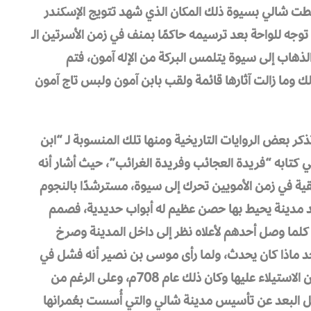
تبطت شالي بسيوة ذلك المكان الذي شهد تتويج الإسكندر
أنّ توجه للواحة بعد ترسيمه حاكمًا بمنف في زمن الأسرتين الـ
 قرر الذهاب إلى سيوة يتلمس البركة من الإله آمون، فتم
ك وما زالت آثارها قائمة ولقب بابن آمون ولبس تاج آمون
كر بعض الروايات التاريخية ومنها تلك المنسوبة لـ “ابن
 كتابه “فريدة العجائب وفريدة الغرائب”، حيث أشار أنه
ية في زمن الأمويين تحرك إلى سيوة، مسترشدًا بالنجوم
جد مدينة يحيط بها حصن عظيم له أبواب حديدية، فصمم
كلما وصل أحدهم لأعلاه نظر إلى داخل المدينة وصرخ
حد ماذا كان يحدث، ولما رأى موسى بن نصير أنه فشل في
تحقيق هدفه قرر أن يتخلى عنها، ويترك المدينة دون الاستيلاء عليها وكان ذلك عام 708م، وعلى الرغم من
 كل البعد عن تأسيس مدينة شالي والتي أُسست بعُمرانها