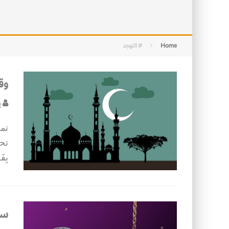
التصميم بين الهندسة والكون
الأمن في ضوء الوحي
Home
# التهجد
وقف
ي
تم
تح
بِفَ
سل