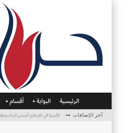
الرئيسية
البوابة
أقسام
آخر الإضافات
الأسرة في الإسلام: أسس البناء ومقو
العظام… صمتٌ يحمل الحياة