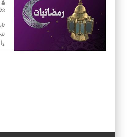
م
23
تاب
نت
وال