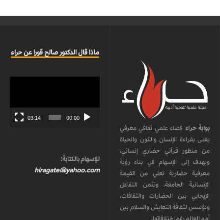
ماذا قال الدكتور صالح قورا عن حراء
مشغل
الفيديو
03:14
00:00
بوابة حراء
فضاء علمي ثقافي معرفي
يعنى بقراءة الإنسان والكون والحياة
من منظور قرآني حضاري إنساني،
للإسهام بالكتابة:
ويهدف إلى الإسهام في بناء رؤية
hiragate@yahoo.com
معرفية حضارية تعلي من القيمة
الإنسانية الجامعة، وتثمن التفاعل
الإيجابي بين الحضارات والثقافات،
وتؤسس لثقافة التعايش والسلام بين
أمم العالم رغم اختلافاتها.