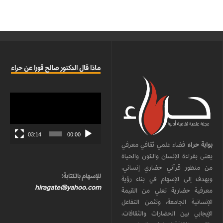
ماذا قال الدكتور صالح قورا عن حراء
مشغل
الفيديو
03:14
00:00
بوابة حراء
فضاء علمي ثقافي معرفي
يعنى بقراءة الإنسان والكون والحياة
من منظور قرآني حضاري إنساني،
للإسهام بالكتابة:
ويهدف إلى الإسهام في بناء رؤية
hiragate@yahoo.com
معرفية حضارية تعلي من القيمة
الإنسانية الجامعة، وتثمن التفاعل
الإيجابي بين الحضارات والثقافات،