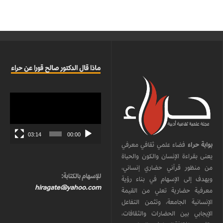
ماذا قال الدكتور صالح قورا عن حراء
مشغل
الفيديو
03:14
00:00
بوابة حراء
فضاء علمي ثقافي معرفي
يعنى بقراءة الإنسان والكون والحياة
من منظور قرآني حضاري إنساني،
للإسهام بالكتابة:
ويهدف إلى الإسهام في بناء رؤية
hiragate@yahoo.com
معرفية حضارية تعلي من القيمة
الإنسانية الجامعة، وتثمن التفاعل
الإيجابي بين الحضارات والثقافات،