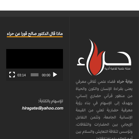
ماذا قال الدكتور صالح قورا عن حراء
مشغل
الفيديو
03:14
00:00
بوابة حراء
فضاء علمي ثقافي معرفي
يعنى بقراءة الإنسان والكون والحياة
من منظور قرآني حضاري إنساني،
للإسهام بالكتابة:
ويهدف إلى الإسهام في بناء رؤية
hiragate@yahoo.com
معرفية حضارية تعلي من القيمة
الإنسانية الجامعة، وتثمن التفاعل
الإيجابي بين الحضارات والثقافات،
وتؤسس لثقافة التعايش والسلام بين
أمم العالم رغم اختلافاتها.