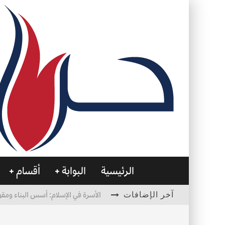
الرئيسية
البوابة
أقسام
آخر الإضافات
الأسرة في الإسلام: أسس البناء ومقو
العظام… صمتٌ يحمل الحياة