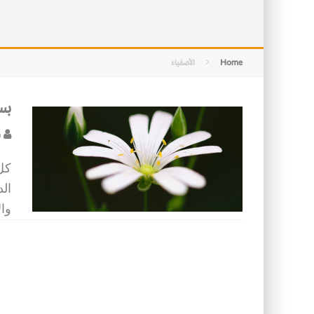
التصميم بين الهندسة والكون
الأمن في ضوء الوحي
Home
الأصفياء
بس
ف
كل
الد
وال